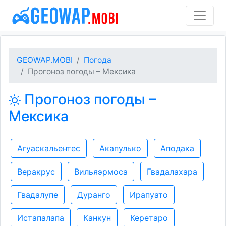
GEOWAP.MOBI
Погода
Прогоноз погоды – Мексика
Прогоноз погоды –
Мексика
Агуаскальентес
Акапулько
Аподака
Веракрус
Вильяэрмоса
Гвадалахара
Гвадалупе
Дуранго
Ирапуато
Истапалапа
Канкун
Керетаро