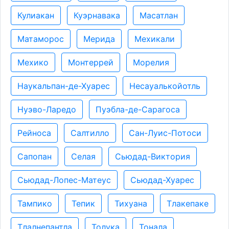
Кулиакан
Куэрнавака
Масатлан
Матаморос
Мерида
Мехикали
Мехико
Монтеррей
Морелия
Наукальпан-де-Хуарес
Несауалькойотль
Нуэво-Ларедо
Пуэбла-де-Сарагоса
Рейноса
Салтилло
Сан-Луис-Потоси
Сапопан
Селая
Сьюдад-Виктория
Сьюдад-Лопес-Матеус
Сьюдад-Хуарес
Тампико
Тепик
Тихуана
Тлакепаке
Тлалнепантла
Толука
Тонала