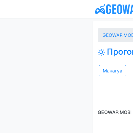
GEOWAP.MOB
Прогон
Манагуа
GEOWAP.MOBI