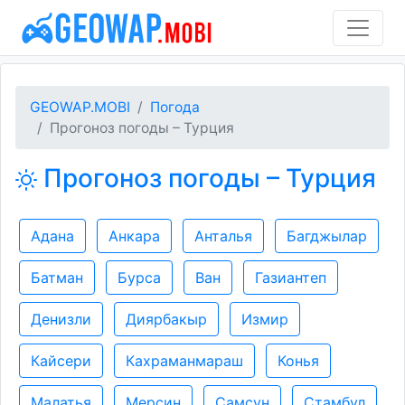
GEOWAP.MOBI
Погода
Прогоноз погоды – Турция
Прогоноз погоды – Турция
Адана
Анкара
Анталья
Багджылар
Батман
Бурса
Ван
Газиантеп
Денизли
Диярбакыр
Измир
Кайсери
Кахраманмараш
Конья
Малатья
Мерсин
Самсун
Стамбул