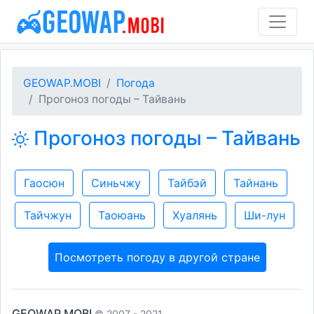
GEOWAP.MOBI
Погода
Прогоноз погоды – Тайвань
Прогоноз погоды – Тайвань
Гаосюн
Синьчжу
Тайбэй
Тайнань
Тайчжун
Таоюань
Хуалянь
Ши-лун
Посмотреть погоду в другой стране
GEOWAP.MOBI
© 2007 - 2021