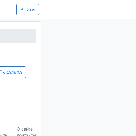
Войти
Пукальпа
О сайте
ость
Контакты