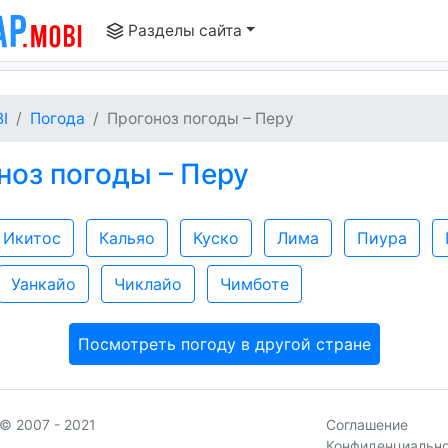
Разделы сайта
I
Погода
Прогоноз погоды – Перу
оз погоды – Перу
Икитос
Кальяо
Куско
Лима
Пиура
Уанкайо
Чиклайо
Чимботе
Посмотреть погоду в другой стране
© 2007 - 2021
Соглашение
Конфиденциальн