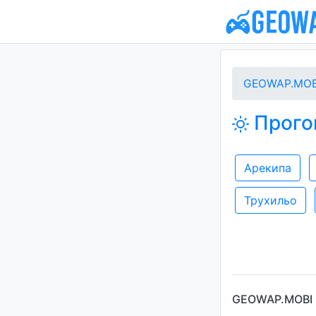
GEOWAP.MOB
Прогон
Арекипа
Трухильо
GEOWAP.MOBI