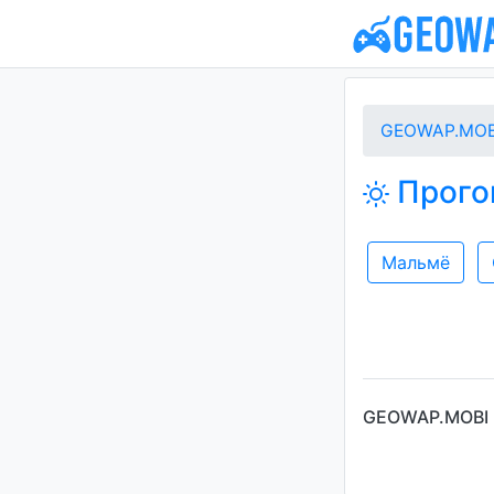
GEOWAP.MOB
Прого
Мальмё
GEOWAP.MOBI