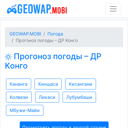
GEOWAP.MOBI
Погода
Прогоноз погоды – ДР Конго
Прогоноз погоды – ДР
Конго
Кананга
Киншаса
Кисангани
Колвези
Ликаси
Лубумбаши
Мбужи-Майи
Посмотреть погоду в другой стране