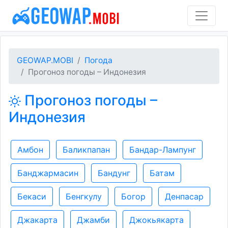
GEOWAP.MOBI
Погода
Прогоноз погоды – Индонезия
Прогоноз погоды –
Индонезия
Амбон
Баликпапан
Бандар-Лампунг
Банджармасин
Бандунг
Батам
Бекаси
Бенгкулу
Богор
Денпасар
Джакарта
Джамби
Джокьякарта