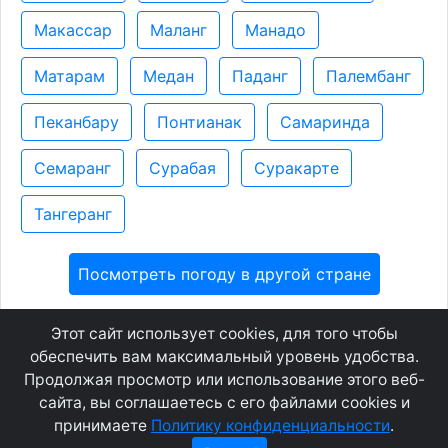
Макассар
Маланг
Манадо
Матарам
Медан
Паданг
Палембанг
Пеканбару
Понтианак
Самаринда
Семаранг
Сурабая
Суракарте
Тангеранг
Посмотреть погоду в другой стране
Этот сайт использует cookies, для того чтобы
GEOWAP.MOBI
© 2007 - 2021
обеспечить вам максимальный уровень удобства.
Продолжая просмотр или использование этого веб-
сайта, вы соглашаетесь с его файлами cookies и
Соглашение
О сайте
принимаете
Политику конфиденциальности
.
Конфиденциальность
Контакты