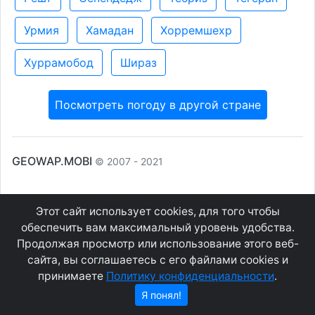
Урмия
Хамадан
Хорремшехр
Хуррамобод
Шираз
Посмотреть погоду в другой стране
GEOWAP.MOBI
© 2007 - 2021
Соглашение
О сайте
Этот сайт использует cookies, для того чтобы
Конфиденциальность
Контакты
обеспечить вам максимальный уровень удобства.
Продолжая просмотр или использование этого веб-
сайта, вы соглашаетесь с его файлами cookies и
принимаете
Политику конфиденциальности
.
Я понял!