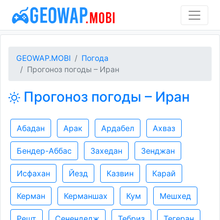
GEOWAP.MOBI
Погода
Прогоноз погоды – Иран
Прогоноз погоды – Иран
Абадан
Арак
Ардабел
Ахваз
Бендер-Аббас
Захедан
Зенджан
Исфахан
Йезд
Казвин
Карай
Керман
Керманшах
Кум
Мешхед
Решт
Сенендедж
Тебриз
Тегеран