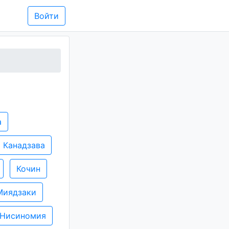
Войти
а
Канадзава
Кочин
Миядзаки
Нисиномия