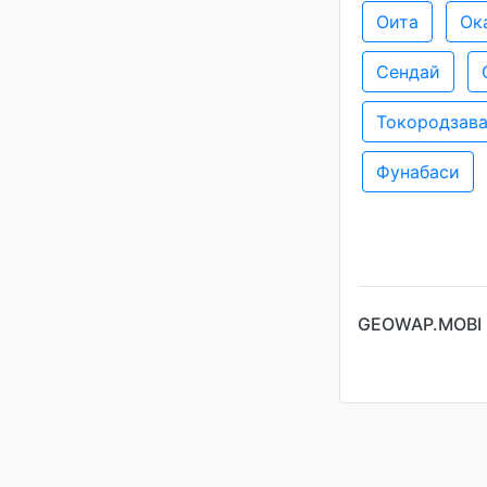
Оита
Ок
Сендай
Токородзав
Фунабаси
GEOWAP.MOBI