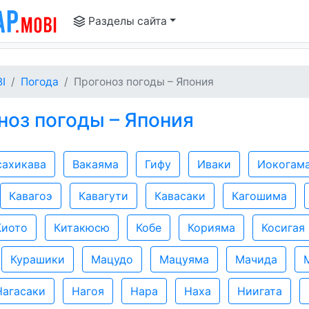
Разделы сайта
I
Погода
Прогоноз погоды – Япония
оз погоды – Япония
сахикава
Вакаяма
Гифу
Иваки
Иокогам
Кавагоэ
Кавагути
Кавасаки
Кагошима
Киото
Китакюсю
Кобе
Корияма
Косигая
Курашики
Мацудо
Мацуяма
Мачида
Нагасаки
Нагоя
Нара
Наха
Ниигата