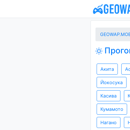
GEOWAP.MOB
Прогон
Акита
А
Йокосука
Касива
Кумамото
Нагано