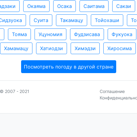
адзаки
Окаяма
Осака
Саитама
Сакаи
Сидзуока
Суита
Такамацу
Тойохаши
То
а
Тояма
Уцуномия
Фудзисава
Фукуока
Хамамацу
Хатиодзи
Химэдзи
Хиросима
Посмотреть погоду в другой стране
© 2007 - 2021
Соглашение
Конфиденциальн