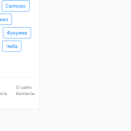
Саппоро
кио
Фукуяма
Чиба
О сайте
ость
Контакты