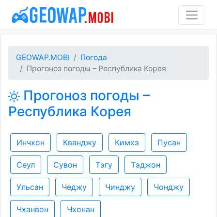
GEOWAP.MOBI
Погода
Прогоноз погоды – Республика Корея
Прогоноз погоды –
Республика Корея
Инчхон
Кванджу
Кимхэ
Пусан
Сеул
Сувон
Тэгу
Тэджон
Ульсан
Чеджу
Чинджу
Чонджу
Чханвон
Чхонан