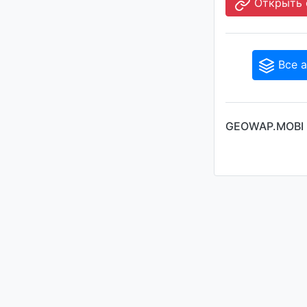
Открыть 
Все а
GEOWAP.MOBI