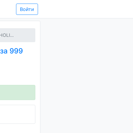
Войти
OLI...
за 999