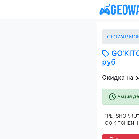
GEOWAP.MOB
GO'KITC
руб
Скидка на 
Акция дей
"PETSHOP.RU"
GO'KITCHEN: Н