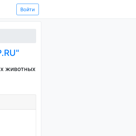
Войти
P.RU"
их животных