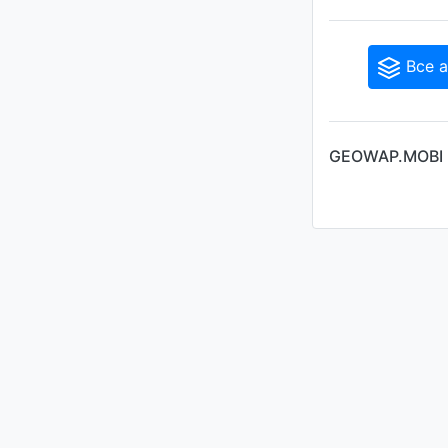
Все а
GEOWAP.MOBI