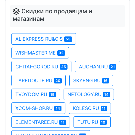
Скидки по продавцам и
магазинам
ALIEXPRESS RU&CIS
53
WISHMASTER.ME
32
CHITAI-GOROD.RU
AUCHAN.RU
25
21
LAREDOUTE.RU
SKYENG.RU
20
16
TVOYDOM.RU
NETOLOGY.RU
15
14
XCOM-SHOP.RU
KOLESO.RU
14
11
ELEMENTAREE.RU
TUTU.RU
11
10