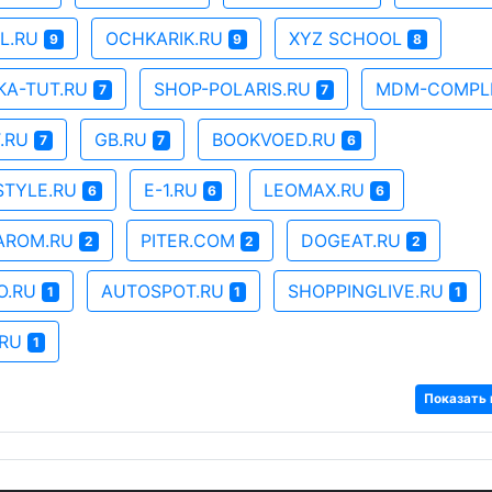
AL.RU
OCHKARIK.RU
XYZ SCHOOL
9
9
8
KA-TUT.RU
SHOP-POLARIS.RU
MDM-COMPL
7
7
.RU
GB.RU
BOOKVOED.RU
7
7
6
STYLE.RU
E-1.RU
LEOMAX.RU
6
6
6
AROM.RU
PITER.COM
DOGEAT.RU
2
2
2
O.RU
AUTOSPOT.RU
SHOPPINGLIVE.RU
1
1
1
.RU
1
Показать 