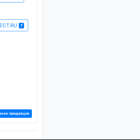
ECT.RU
7
всех продавцов