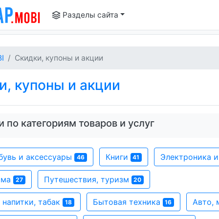
Разделы сайта
I
Скидки, купоны и акции
, купоны и акции
 по категориям товаров и услуг
бувь и аксессуары
Книги
Электроника 
46
41
ома
Путешествия, туризм
27
20
 напитки, табак
Бытовая техника
Авто,
18
16