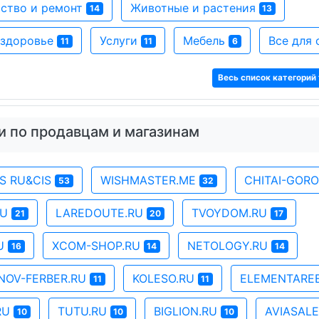
ство и ремонт
Животные и растения
14
13
 здоровье
Услуги
Мебель
Все для
11
11
6
Весь список категорий 
и по продавцам и магазинам
SS RU&CIS
WISHMASTER.ME
CHITAI-GOR
53
32
RU
LAREDOUTE.RU
TVOYDOM.RU
21
20
17
RU
XCOM-SHOP.RU
NETOLOGY.RU
16
14
14
NOV-FERBER.RU
KOLESO.RU
ELEMENTARE
11
11
RU
TUTU.RU
BIGLION.RU
AVIASAL
10
10
10