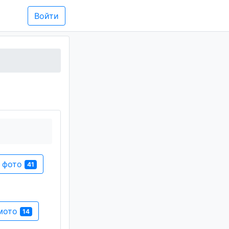
Войти
и фото
41
 мото
14