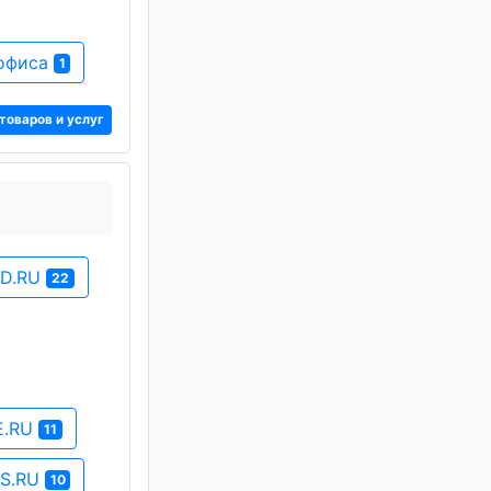
 офиса
1
товаров и услуг
OD.RU
22
E.RU
11
ES.RU
10