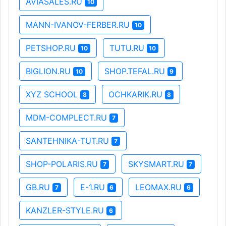
AVIASALES.RU
10
MANN-IVANOV-FERBER.RU
10
PETSHOP.RU
TUTU.RU
10
10
BIGLION.RU
SHOP.TEFAL.RU
10
9
XYZ SCHOOL
OCHKARIK.RU
8
8
MDM-COMPLECT.RU
7
SANTEHNIKA-TUT.RU
7
SHOP-POLARIS.RU
SKYSMART.RU
7
7
GB.RU
E-1.RU
LEOMAX.RU
7
6
6
KANZLER-STYLE.RU
6