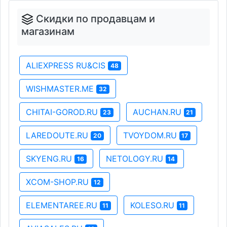
Скидки по продавцам и
магазинам
ALIEXPRESS RU&CIS
48
WISHMASTER.ME
32
CHITAI-GOROD.RU
AUCHAN.RU
23
21
LAREDOUTE.RU
TVOYDOM.RU
20
17
SKYENG.RU
NETOLOGY.RU
16
14
XCOM-SHOP.RU
12
ELEMENTAREE.RU
KOLESO.RU
11
11