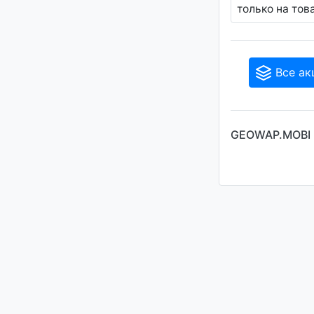
только на тов
Все ак
GEOWAP.MOBI