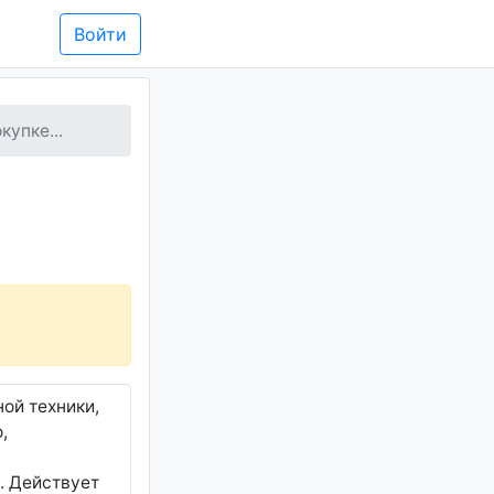
Войти
купке...
ой техники,
,
б. Действует