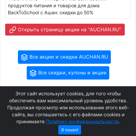
продуктов питания и товаров для дома
BackToSchool с Ашан: скидки до 50%
Открыть страницу акции на "AUCHAN.RU"
Все акции и скидки AUCHAN.RU
Все скидки, купоны и акции
Этот сайт использует cookies, для того чтобы
GEOWAP.MOBI
© 2007 - 2021
обеспечить вам максимальный уровень удобства.
Продолжая просмотр или использование этого веб-
сайта, вы соглашаетесь с его файлами cookies и
Соглашение
О сайте
принимаете
Политику конфиденциальности
.
Конфиденциальность
Контакты
Я понял!